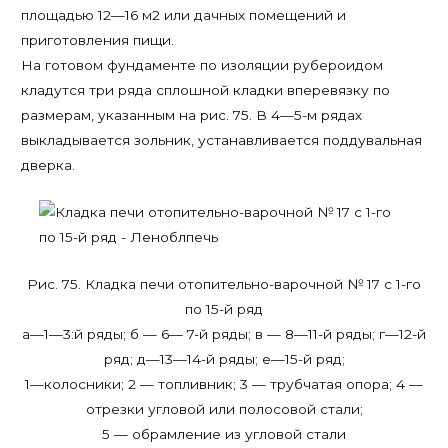
площадью 12—16 м2 или дачных помещений и
приготовления пищи.
На готовом фундаменте по изоляции рубероидом
кладутся три ряда сплошной кладки вперевязку по
размерам, указанным на рис. 75. В 4—5-м рядах
выкладывается зольник, устанавливается поддувальная
дверка.
Рис. 75. Кладка печи отопительно-варочной № 17 с 1-го
по 15-й ряд
а—1—3:й ряды; б — 6— 7-й ряды; в — 8—11-й ряды; г—12-й
ряд; д—13—14-й ряды; е—15-й ряд;
1—колосники; 2 — топливник; 3 — трубчатая опора; 4 —
отрезки угловой или полосовой стали;
5 — обрамление из угловой стали