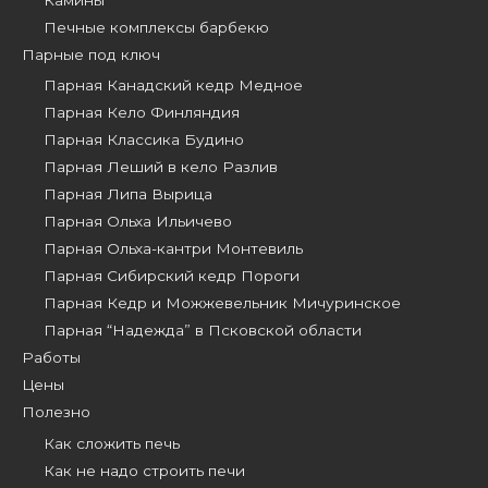
Печные комплексы барбекю
Парные под ключ
Парная Канадский кедр Медное
Парная Кело Финляндия
Парная Классика Будино
Парная Леший в кело Разлив
Парная Липа Вырица
Парная Ольха Ильичево
Парная Ольха-кантри Монтевиль
Парная Сибирский кедр Пороги
Парная Кедр и Можжевельник Мичуринское
Парная “Надежда” в Псковской области
Работы
Цены
Полезно
Как сложить печь
Как не надо строить печи