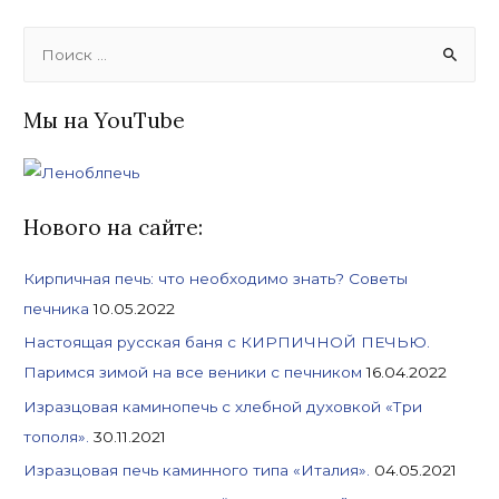
S
e
a
Мы на YouTube
r
c
h
f
Нового на сайте:
o
Кирпичная печь: что необходимо знать? Советы
r
печника
10.05.2022
:
Настоящая русская баня с КИРПИЧНОЙ ПЕЧЬЮ.
Паримся зимой на все веники с печником
16.04.2022
Изразцовая каминопечь с хлебной духовкой «Три
тополя».
30.11.2021
Изразцовая печь каминного типа «Италия».
04.05.2021