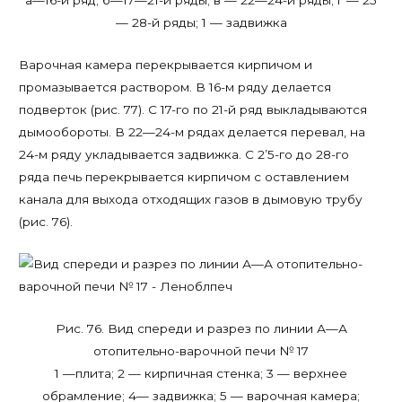
а—16-й ряд; б—17—21-й ряды; в — 22—24-й ряды; г — 25
— 28-й ряды; 1 — задвижка
Варочная камера перекрывается кирпичом и
промазывается раствором. В 16-м ряду делается
подверток (рис. 77). С 17-го по 21-й ряд выкладываются
дымообороты. В 22—24-м рядах делается перевал, на
24-м ряду укладывается задвижка. С 2’5-го до 28-го
ряда печь перекрывается кирпичом с оставлением
канала для выхода отходящих газов в дымовую трубу
(рис. 76).
Рис. 76. Вид спереди и разрез по линии А—А
отопительно-варочной печи № 17
1 —плита; 2 — кирпичная стенка; 3 — верхнее
обрамление; 4— задвижка; 5 — варочная камера;