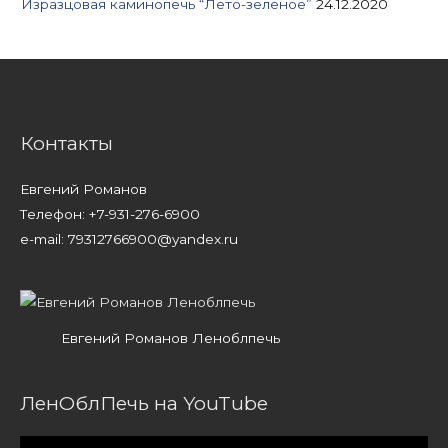
Изразцовая каминопечь “Лето-зеленое”
24.12.2020
Контакты
Евгений Романов
Телефон: +7-931-276-6900
e-mail: 79312766900@yandex.ru
Евгений Романов Леноблпечь
ЛенОблПечь на YouTube