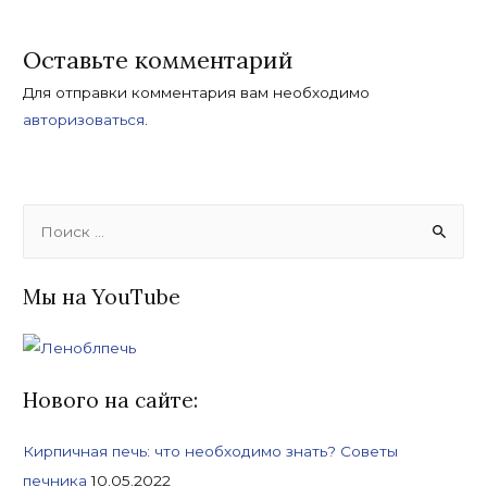
Оставьте комментарий
Для отправки комментария вам необходимо
авторизоваться
.
S
e
a
Мы на YouTube
r
c
h
f
Нового на сайте:
o
Кирпичная печь: что необходимо знать? Советы
r
печника
10.05.2022
: