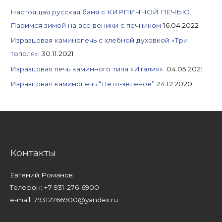
Настоящая русская баня с КИРПИЧНОЙ ПЕЧЬЮ.
Паримся зимой на все веники с печником
16.04.2022
Изразцовая каминопечь с хлебной духовкой «Три
тополя».
30.11.2021
Изразцовая печь каминного типа «Италия».
04.05.2021
Изразцовая каминопечь “Лето-зеленое”
24.12.2020
Контакты
Евгений Романов
Телефон: +7-931-276-6900
e-mail: 79312766900@yandex.ru