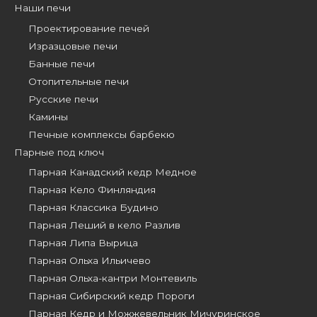
Наши печи
Проектирование печей
Изразцовые печи
Банные печи
Отопительные печи
Русские печи
Камины
Печные комплексы барбекю
Парные под ключ
Парная Канадский кедр Медное
Парная Кело Финляндия
Парная Классика Будино
Парная Леший в кело Разлив
Парная Липа Вырица
Парная Ольха Ильичево
Парная Ольха-кантри Монтевиль
Парная Сибирский кедр Пороги
Парная Кедр и Можжевельник Мичуринское