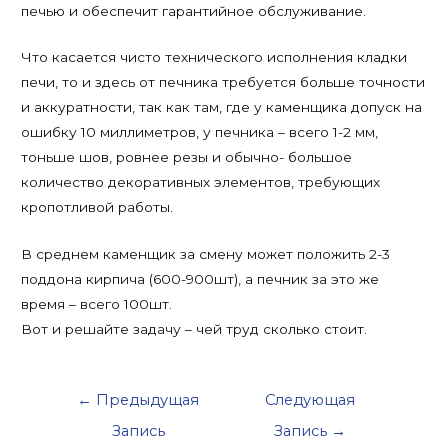
печью и обеспечит гарантийное обслуживание.
Что касается чисто технического исполнения кладки
печи, то и здесь от печника требуется больше точности
и аккуратности, так как там, где у каменщика допуск на
ошибку 10 миллиметров, у печника – всего 1-2 мм,
тоньше шов, ровнее резы и обычно- большое
количество декоративных элементов, требующих
кропотливой работы.
В среднем каменщик за смену может положить 2-3
поддона кирпича (600-900шт), а печник за это же
время – всего 100шт.
Вот и решайте задачу – чей труд сколько стоит.
Навигация
←
Предыдущая
Следующая
по
Запись
Запись
→
записям