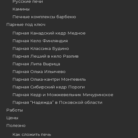
Русские печи
Камины
Печные комплексы барбекю
Парные под ключ
Парная Канадский кедр Медное
Парная Кело Финляндия
Парная Классика Будино
Парная Леший в кело Разлив
Парная Липа Вырица
Парная Ольха Ильичево
Парная Ольха-кантри Монтевиль
Парная Сибирский кедр Пороги
Парная Кедр и Можжевельник Мичуринское
Парная “Надежда” в Псковской области
Работы
Цены
Полезно
Как сложить печь