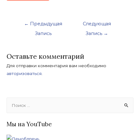
Навигация
←
Предыдущая
Следующая
по
Запись
Запись
→
записям
Оставьте комментарий
Для отправки комментария вам необходимо
авторизоваться
.
S
e
a
Мы на YouTube
r
c