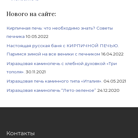
h
f
Нового на сайте:
o
Кирпичная печь: что необходимо знать? Советы
r
печника
10.05.2022
:
Настоящая русская баня с КИРПИЧНОЙ ПЕЧЬЮ.
Паримся зимой на все веники с печником
16.04.2022
Изразцовая каминопечь с хлебной духовкой «Три
тополя».
30.11.2021
Изразцовая печь каминного типа «Италия».
04.05.2021
Изразцовая каминопечь “Лето-зеленое”
24.12.2020
Контакты