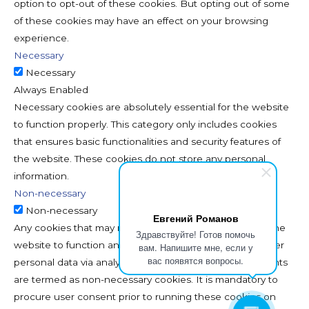
option to opt-out of these cookies. But opting out of some
of these cookies may have an effect on your browsing
experience.
Necessary
Necessary
Always Enabled
Necessary cookies are absolutely essential for the website
to function properly. This category only includes cookies
that ensures basic functionalities and security features of
the website. These cookies do not store any personal
information.
Non-necessary
Non-necessary
Евгений Романов
Any cookies that may not be particularly necessary for the
Здравствуйте! Готов помочь
website to function and is used specifically to collect user
вам. Напишите мне, если у
вас появятся вопросы.
personal data via analytics, ads, other embedded contents
are termed as non-necessary cookies. It is mandatory to
procure user consent prior to running these cookies on