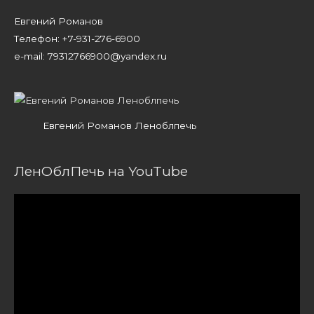
Евгений Романов
Телефон: +7-931-276-6900
e-mail: 79312766900@yandex.ru
Евгений Романов Леноблпечь
ЛенОблПечь на YouTube