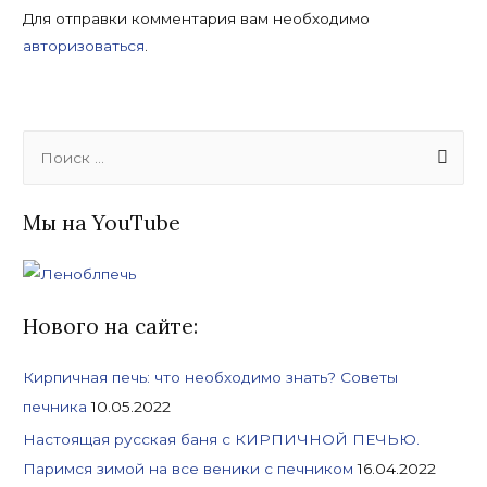
Для отправки комментария вам необходимо
авторизоваться
.
S
e
a
Мы на YouTube
r
c
h
f
Нового на сайте:
o
Кирпичная печь: что необходимо знать? Советы
r
печника
10.05.2022
:
Настоящая русская баня с КИРПИЧНОЙ ПЕЧЬЮ.
Паримся зимой на все веники с печником
16.04.2022