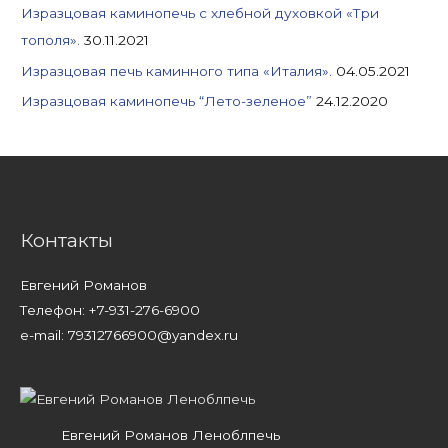
Изразцовая каминопечь с хлебной духовкой «Три
тополя».
30.11.2021
Изразцовая печь каминного типа «Италия».
04.05.2021
Изразцовая каминопечь “Лето-зеленое”
24.12.2020
Контакты
Евгений Романов
Телефон: +7-931-276-6900
e-mail: 79312766900@yandex.ru
Евгений Романов Леноблпечь